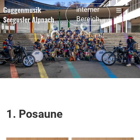
Guggenmusik
interner
Seegusler Alpnach
Bereich
Menü
1. Posaune